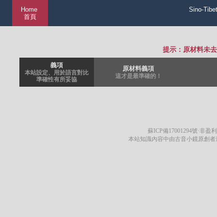
Home
Sino-Tibe
首頁
提示：原材料未去
義項
原材料義項
本站設定、用於語言對比
這才是最準確的！
準確性有所妥協
蘇ICP備17001294號
·非盈利
本站知識內容中由古音小鏡原創者遵循