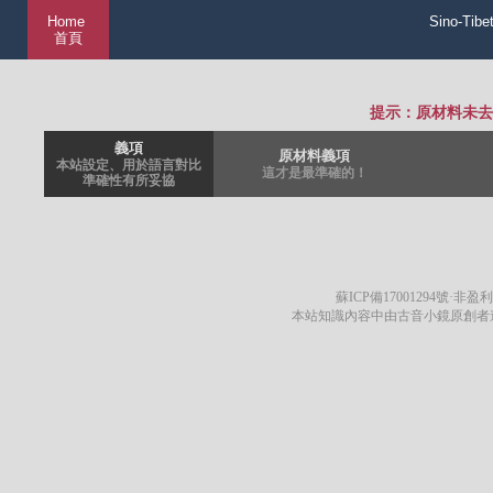
Home
Sino-Tibe
首頁
提示：原材料未去
義項
原材料義項
本站設定、用於語言對比
這才是最準確的！
準確性有所妥協
蘇ICP備17001294號
·非盈利
本站知識內容中由古音小鏡原創者遵循