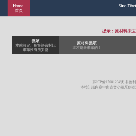
Home
Sino-Tibe
首頁
提示：原材料未去
義項
原材料義項
本站設定、用於語言對比
這才是最準確的！
準確性有所妥協
蘇ICP備17001294號
·非盈利
本站知識內容中由古音小鏡原創者遵循