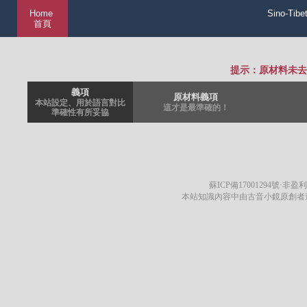
Home
Sino-Tibe
首頁
提示：原材料未去
義項
原材料義項
本站設定、用於語言對比
這才是最準確的！
準確性有所妥協
蘇ICP備17001294號
·非盈利
本站知識內容中由古音小鏡原創者遵循