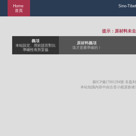
Home
Sino-Tibe
首頁
提示：原材料未去
義項
原材料義項
本站設定、用於語言對比
這才是最準確的！
準確性有所妥協
蘇ICP備17001294號
·非盈利
本站知識內容中由古音小鏡原創者遵循