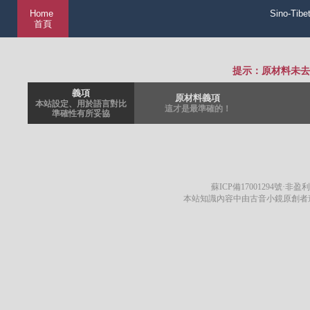
Home
Sino-Tibe
首頁
提示：原材料未去
義項
原材料義項
本站設定、用於語言對比
這才是最準確的！
準確性有所妥協
蘇ICP備17001294號
·非盈利
本站知識內容中由古音小鏡原創者遵循