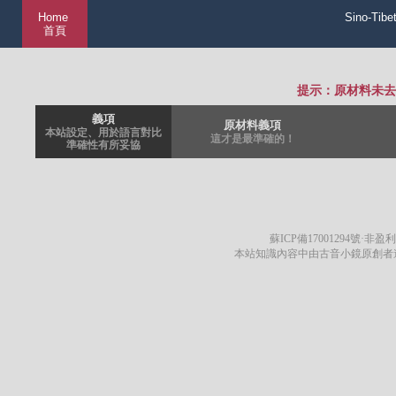
Home
Sino-Tibe
首頁
提示：原材料未去
義項
原材料義項
本站設定、用於語言對比
這才是最準確的！
準確性有所妥協
蘇ICP備17001294號
·非盈利
本站知識內容中由古音小鏡原創者遵循