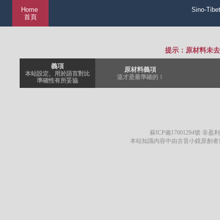
Home
Sino-Tibe
首頁
提示：原材料未去
義項
原材料義項
本站設定、用於語言對比
這才是最準確的！
準確性有所妥協
蘇ICP備17001294號
·非盈利
本站知識內容中由古音小鏡原創者遵循