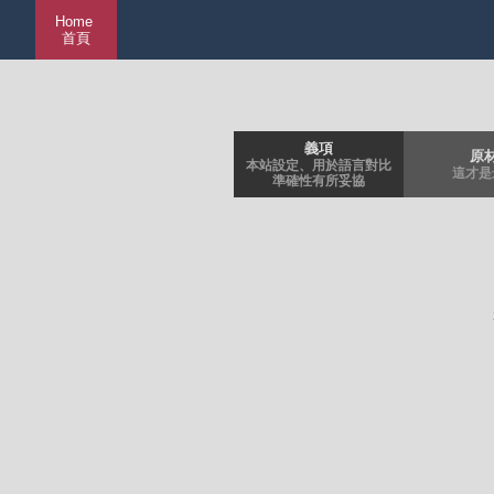
Home
首頁
義項
原
本站設定、用於語言對比
這才是
準確性有所妥協