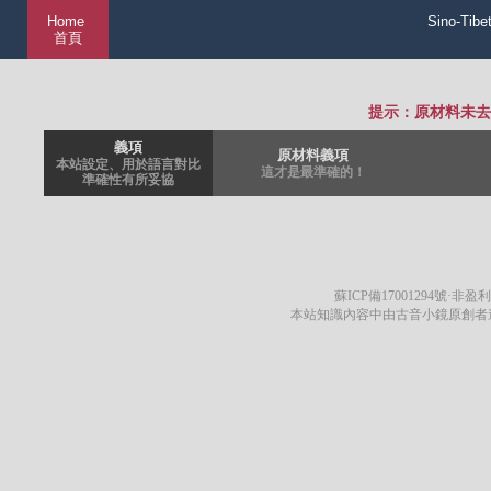
Home
Sino-Tibe
首頁
提示：原材料未去
義項
原材料義項
本站設定、用於語言對比
這才是最準確的！
準確性有所妥協
蘇ICP備17001294號
·非盈利
本站知識內容中由古音小鏡原創者遵循