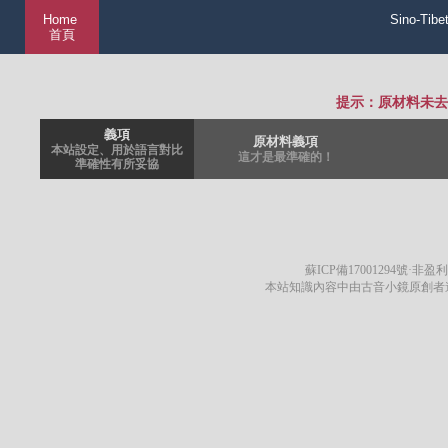
Home
Sino-Tibe
首頁
提示：原材料未去
義項
原材料義項
本站設定、用於語言對比
這才是最準確的！
準確性有所妥協
蘇ICP備17001294號
·非盈利
本站知識內容中由古音小鏡原創者遵循