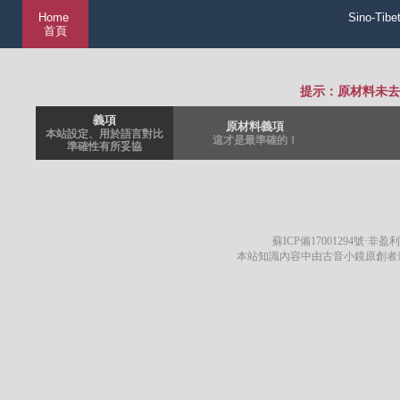
Home
Sino-Tibe
首頁
提示：原材料未去
義項
原材料義項
本站設定、用於語言對比
這才是最準確的！
準確性有所妥協
蘇ICP備17001294號
·非盈利
本站知識內容中由古音小鏡原創者遵循