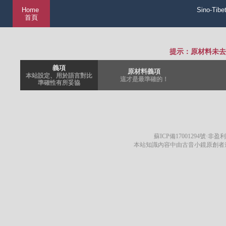
Home
Sino-Tibe
首頁
提示：原材料未去
義項
原材料義項
本站設定、用於語言對比
這才是最準確的！
準確性有所妥協
蘇ICP備17001294號
·非盈利
本站知識內容中由古音小鏡原創者遵循