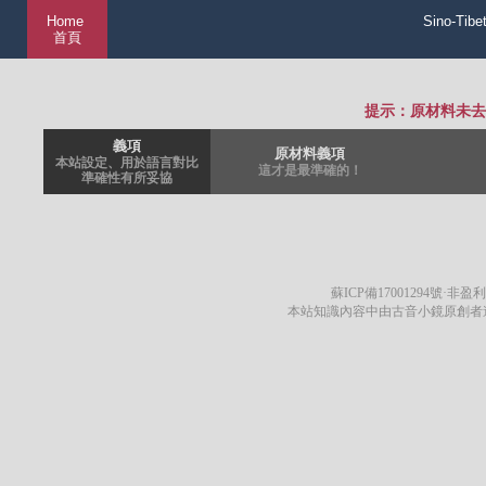
Home
Sino-Tibe
首頁
提示：原材料未去
義項
原材料義項
本站設定、用於語言對比
這才是最準確的！
準確性有所妥協
蘇ICP備17001294號
·非盈利
本站知識內容中由古音小鏡原創者遵循