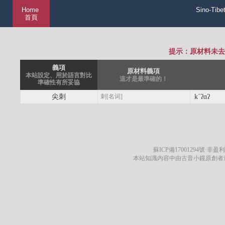
Home
Sino-Tibe
首頁
提示：原材料未去
義項
原材料義項
本站設定、用於語言對比
這才是最準確的！
準確性有所妥協
尖刺
刺[名词]
kˊʔɑʔ
蘇ICP備17001294號
·非盈利
本站知識內容中由古音小鏡原創者遵循