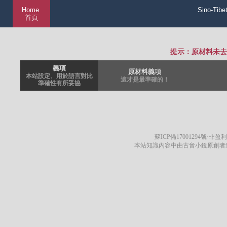
Home
Sino-Tibe
首頁
提示：原材料未去
義項
原材料義項
本站設定、用於語言對比
這才是最準確的！
準確性有所妥協
蘇ICP備17001294號
·非盈利
本站知識內容中由古音小鏡原創者遵循