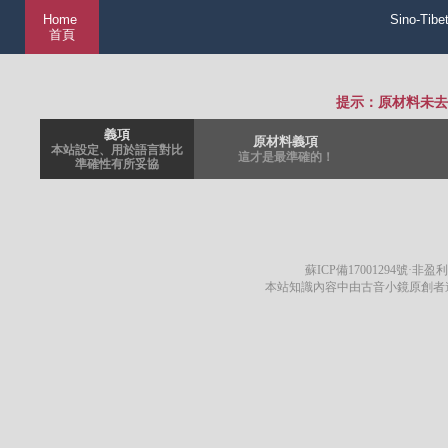
Home
Sino-Tibe
首頁
提示：原材料未去
義項
原材料義項
本站設定、用於語言對比
這才是最準確的！
準確性有所妥協
蘇ICP備17001294號
·非盈利
本站知識內容中由古音小鏡原創者遵循