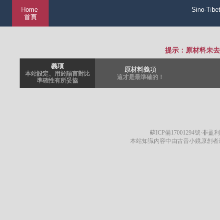
Home
Sino-Tibe
首頁
提示：原材料未去
義項
原材料義項
本站設定、用於語言對比
這才是最準確的！
準確性有所妥協
蘇ICP備17001294號
·非盈利
本站知識內容中由古音小鏡原創者遵循