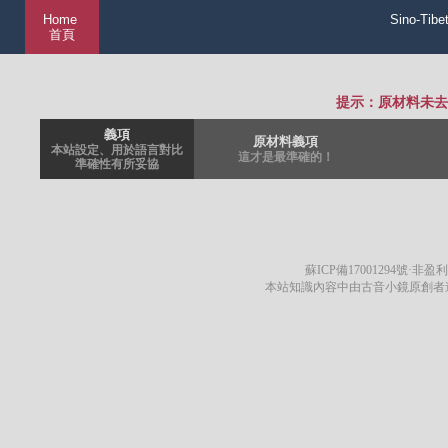
Home
Sino-Tibe
首頁
提示：原材料未去
義項
原材料義項
本站設定、用於語言對比
這才是最準確的！
準確性有所妥協
蘇ICP備17001294號
·非盈利
本站知識內容中由古音小鏡原創者遵循