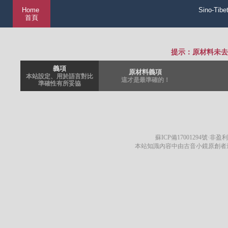
Home
Sino-Tibe
首頁
提示：原材料未去
義項
原材料義項
本站設定、用於語言對比
這才是最準確的！
準確性有所妥協
蘇ICP備17001294號
·非盈利
本站知識內容中由古音小鏡原創者遵循