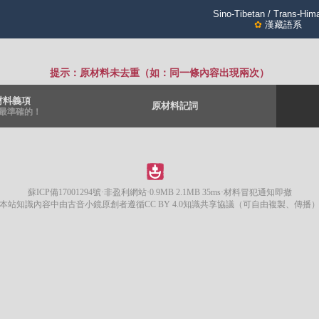
Sino-Tibetan / Trans-Him
✿
漢藏語系
提示：原材料未去重（如：同一條內容出現兩次）
材料義項
原材料記詞
最準確的！
蘇ICP備17001294號
·非盈利網站·0.9MB 2.1MB 35ms·材料冒犯通知即撤
本站知識內容中由古音小鏡原創者遵循CC BY 4.0知識共享協議（可自由複製、傳播