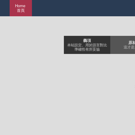
Home
首頁
義項
原
本站設定、用於語言對比
這才是
準確性有所妥協