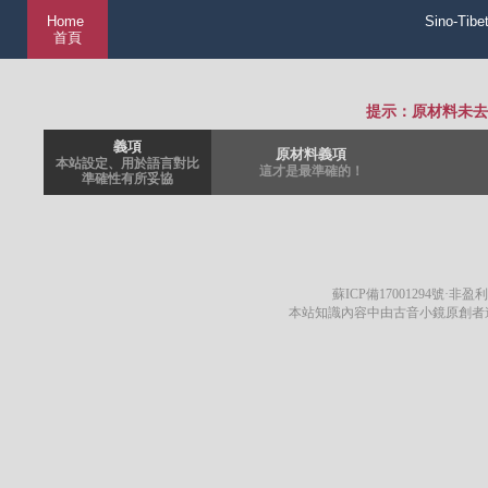
Home
Sino-Tibe
首頁
提示：原材料未去
義項
原材料義項
本站設定、用於語言對比
這才是最準確的！
準確性有所妥協
蘇ICP備17001294號
·非盈利
本站知識內容中由古音小鏡原創者遵循