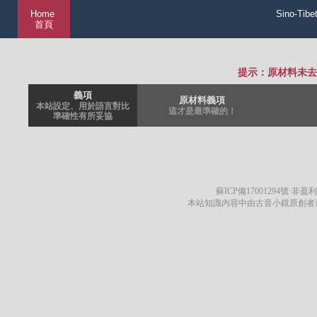
Home
Sino-Tibe
首頁
提示：原材料未去
義項
原材料義項
本站設定、用於語言對比
這才是最準確的！
準確性有所妥協
蘇ICP備17001294號
·非盈利
本站知識內容中由古音小鏡原創者遵循