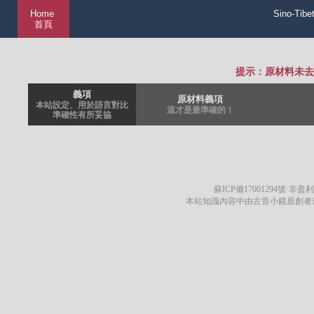
Home
Sino-Tibe
首頁
提示：原材料未去
義項
原材料義項
本站設定、用於語言對比
這才是最準確的！
準確性有所妥協
蘇ICP備17001294號
·非盈利
本站知識內容中由古音小鏡原創者遵循