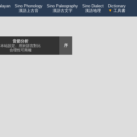
alayan
Sino Phonology
Sino Paleography
Sino Dialect
Dictionary
漢語上古音
漢語古文字
漢語地理
▼
工具書
音節分析
序
本站設定、用於語言對比
合理性可商榷
）