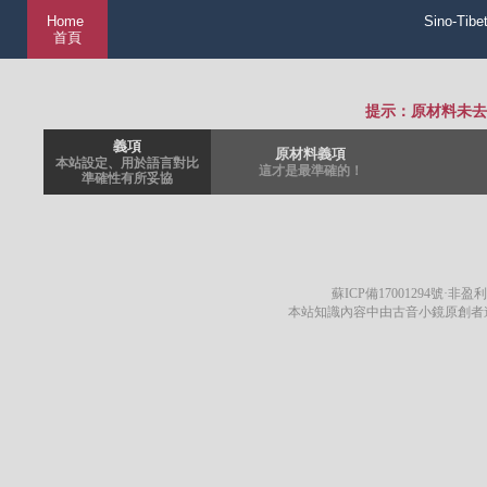
Home
Sino-Tibe
首頁
提示：原材料未去
義項
原材料義項
本站設定、用於語言對比
這才是最準確的！
準確性有所妥協
蘇ICP備17001294號
·非盈利
本站知識內容中由古音小鏡原創者遵循