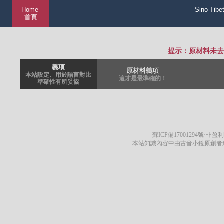
Home
Sino-Tibe
首頁
提示：原材料未去
義項
原材料義項
本站設定、用於語言對比
這才是最準確的！
準確性有所妥協
蘇ICP備17001294號
·非盈利
本站知識內容中由古音小鏡原創者遵循