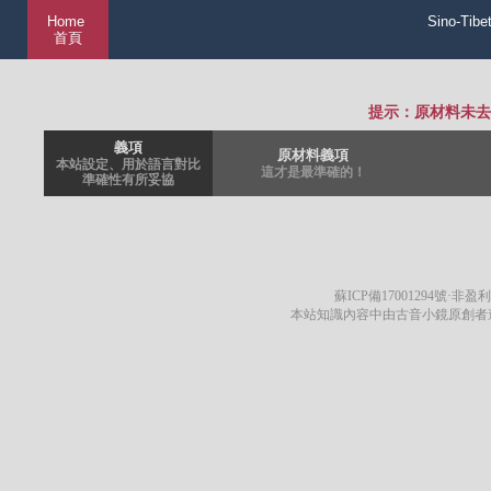
Home
Sino-Tibe
首頁
提示：原材料未去
義項
原材料義項
本站設定、用於語言對比
這才是最準確的！
準確性有所妥協
蘇ICP備17001294號
·非盈利
本站知識內容中由古音小鏡原創者遵循