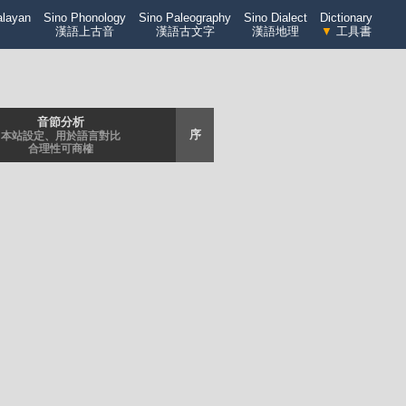
alayan
Sino Phonology
Sino Paleography
Sino Dialect
Dictionary
漢語上古音
漢語古文字
漢語地理
▼
工具書
音節分析
序
本站設定、用於語言對比
合理性可商榷
）