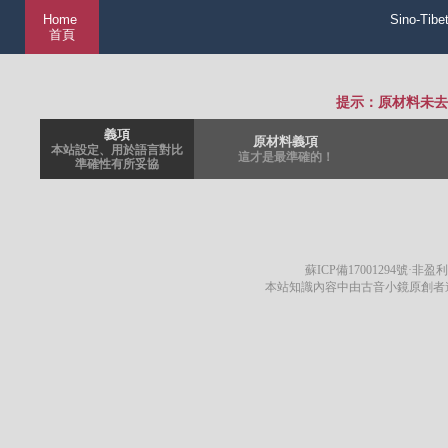
Home
Sino-Tibe
首頁
提示：原材料未去
義項
原材料義項
本站設定、用於語言對比
這才是最準確的！
準確性有所妥協
蘇ICP備17001294號
·非盈利
本站知識內容中由古音小鏡原創者遵循