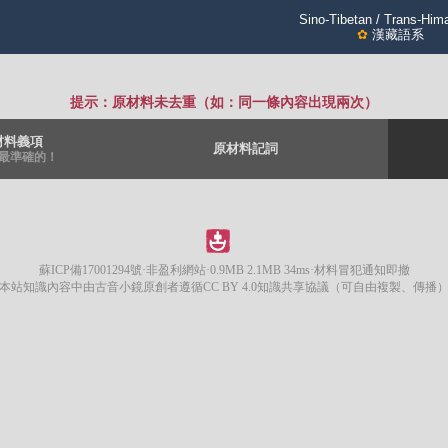
Sino-Tibetan / Trans-Him
✿
漢藏語系
提示：原材料未去重（如：同一條內容出現兩次）
材料義項
原材料記詞
最準確的！
蘇ICP備17001294號
·非盈利網站·0.9MB 2.1MB 34ms·材料冒犯通知即撤
本站知識內容中由古音小鏡原創者遵循CC BY 4.0知識共享協議（可自由複製、傳播