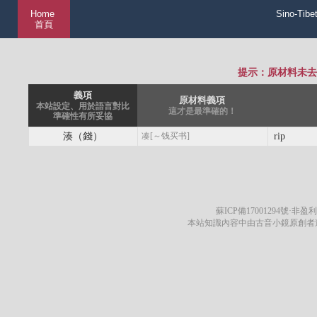
Home
Sino-Tibe
首頁
提示：原材料未去
義項
原材料義項
本站設定、用於語言對比
這才是最準確的！
準確性有所妥協
湊（錢）
凑[～钱买书]
rip
蘇ICP備17001294號
·非盈利
本站知識內容中由古音小鏡原創者遵循