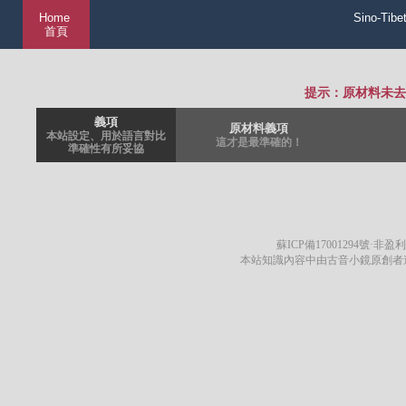
Home
Sino-Tibe
首頁
提示：原材料未去
義項
原材料義項
本站設定、用於語言對比
這才是最準確的！
準確性有所妥協
蘇ICP備17001294號
·非盈利
本站知識內容中由古音小鏡原創者遵循