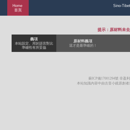
Home
Sino-Tibe
首頁
提示：原材料未去
義項
原材料義項
本站設定、用於語言對比
這才是最準確的！
準確性有所妥協
蘇ICP備17001294號
·非盈利
本站知識內容中由古音小鏡原創者遵循