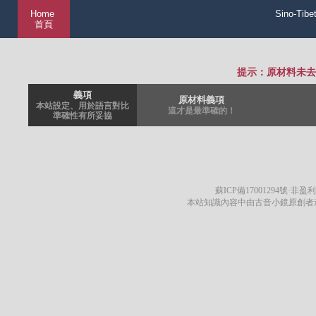
Home
Sino-Tibe
首頁
提示：原材料未去
義項
原材料義項
本站設定、用於語言對比
這才是最準確的！
準確性有所妥協
蘇ICP備17001294號
·非盈利
本站知識內容中由古音小鏡原創者遵循