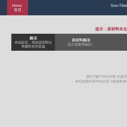
Home
Sino-Tibe
首頁
提示：原材料未去
義項
原材料義項
本站設定、用於語言對比
這才是最準確的！
準確性有所妥協
蘇ICP備17001294號
·非盈利
本站知識內容中由古音小鏡原創者遵循