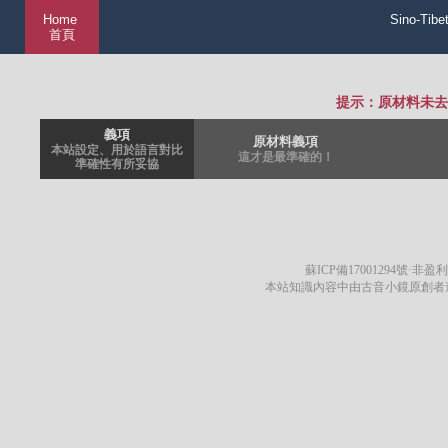
Home
Sino-Tibe
首頁
提示：原材料未去
義項
原材料義項
本站設定、用於語言對比
這才是最準確的！
準確性有所妥協
蘇ICP備17001294號
·非盈利
本站知識內容中由古音小鏡原創者遵循