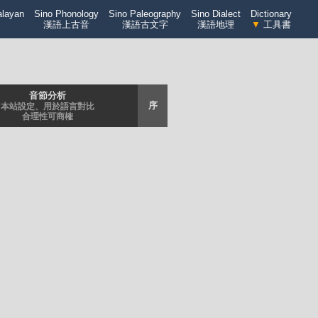
alayan
Sino Phonology
Sino Paleography
Sino Dialect
Dictionary
漢語上古音
漢語古文字
漢語地理
▼
工具書
音節分析
序
本站設定、用於語言對比
合理性可商榷
）