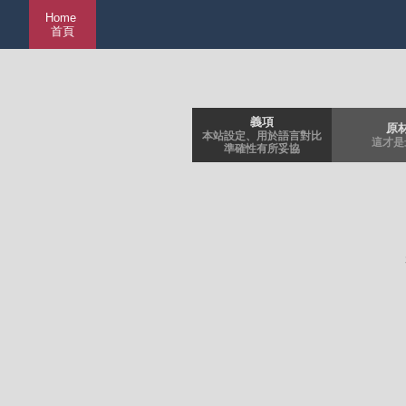
Home
首頁
義項
原
本站設定、用於語言對比
這才是
準確性有所妥協