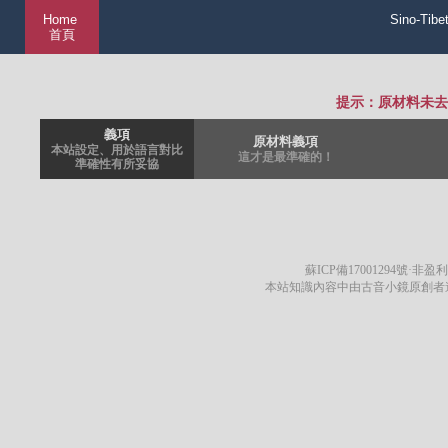
Home
Sino-Tibe
首頁
提示：原材料未去
義項
原材料義項
本站設定、用於語言對比
這才是最準確的！
準確性有所妥協
蘇ICP備17001294號
·非盈利
本站知識內容中由古音小鏡原創者遵循