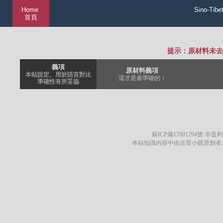
Home
Sino-Tibe
首頁
提示：原材料未去
義項
原材料義項
本站設定、用於語言對比
這才是最準確的！
準確性有所妥協
蘇ICP備17001294號
·非盈利
本站知識內容中由古音小鏡原創者遵循