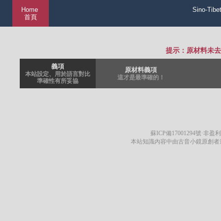
Home
Sino-Tibe
首頁
提示：原材料未去
義項
原材料義項
本站設定、用於語言對比
這才是最準確的！
準確性有所妥協
蘇ICP備17001294號
·非盈利
本站知識內容中由古音小鏡原創者遵循