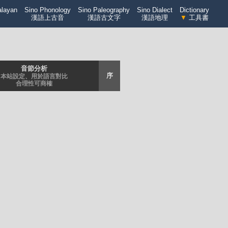
alayan
Sino Phonology
Sino Paleography
Sino Dialect
Dictionary
漢語上古音
漢語古文字
漢語地理
▼
工具書
音節分析
序
本站設定、用於語言對比
合理性可商榷
）