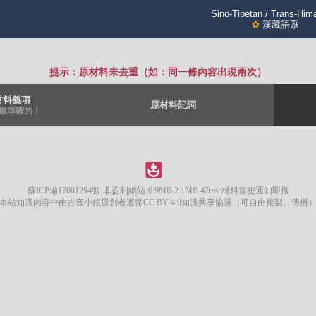
Sino-Tibetan / Trans-Him
✿
漢藏語系
提示：原材料未去重（如：同一條內容出現兩次）
材料義項
原材料記詞
最準確的！
蘇ICP備17001294號
·非盈利網站·0.9MB 2.1MB 47ms·材料冒犯通知即撤
本站知識內容中由古音小鏡原創者遵循CC BY 4.0知識共享協議（可自由複製、傳播