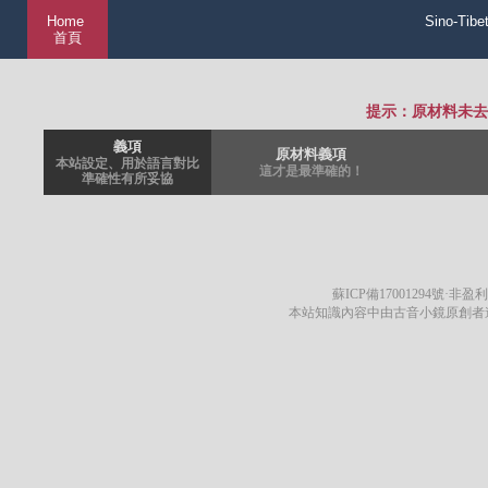
Home
Sino-Tibe
首頁
提示：原材料未去
義項
原材料義項
本站設定、用於語言對比
這才是最準確的！
準確性有所妥協
蘇ICP備17001294號
·非盈利
本站知識內容中由古音小鏡原創者遵循