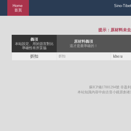
Home
Sino-Tibe
首頁
提示：原材料未去
義項
原材料義項
本站設定、用於語言對比
這才是最準確的！
準確性有所妥協
折扣
折扣
kho:u
蘇ICP備17001294號
·非盈利
本站知識內容中由古音小鏡原創者遵循