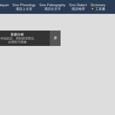
alayan
Sino Phonology
Sino Paleography
Sino Dialect
Dictionary
漢語上古音
漢語古文字
漢語地理
▼
工具書
音節分析
序
本站設定、用於語言對比
合理性可商榷
）