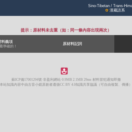
Sino-Tibetan / Trans-Him
✿
漢藏語系
提示：原材料未去重（如：同一條內容出現兩次）
材料義項
原材料記詞
最準確的！
蘇ICP備17001294號
·非盈利網站·0.9MB 2.1MB 29ms·材料冒犯通知即撤
本站知識內容中由古音小鏡原創者遵循CC BY 4.0知識共享協議（可自由複製、傳播