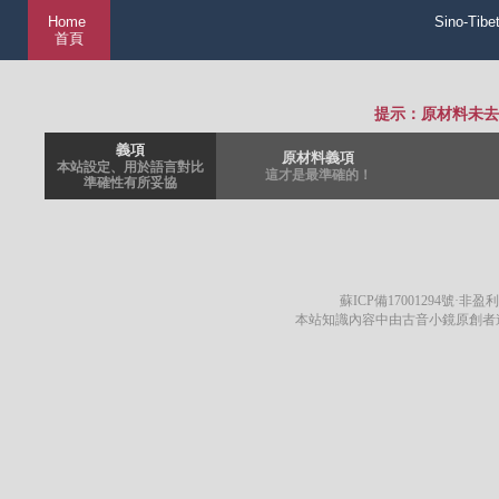
Home
Sino-Tibe
首頁
提示：原材料未去
義項
原材料義項
本站設定、用於語言對比
這才是最準確的！
準確性有所妥協
蘇ICP備17001294號
·非盈利
本站知識內容中由古音小鏡原創者遵循