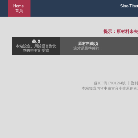
Home
Sino-Tibe
首頁
提示：原材料未去
義項
原材料義項
本站設定、用於語言對比
這才是最準確的！
準確性有所妥協
蘇ICP備17001294號
·非盈利
本站知識內容中由古音小鏡原創者遵循