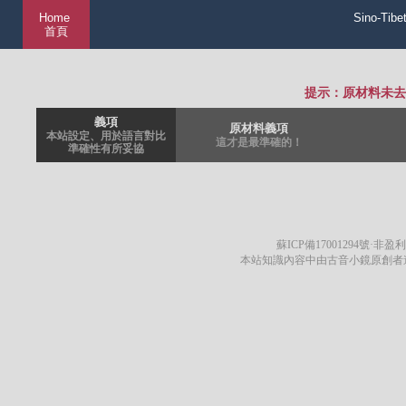
Home
Sino-Tibe
首頁
提示：原材料未去
義項
原材料義項
本站設定、用於語言對比
這才是最準確的！
準確性有所妥協
蘇ICP備17001294號
·非盈利
本站知識內容中由古音小鏡原創者遵循